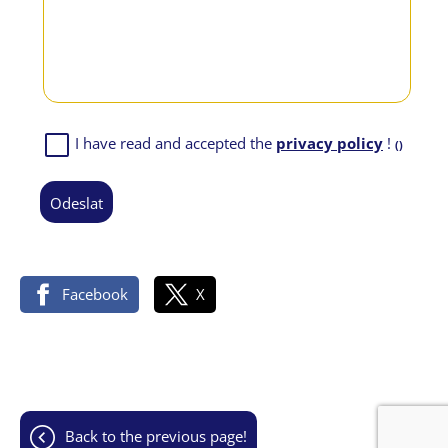
I have read and accepted the
privacy policy
!
()
odeslat
Facebook
X
back to the previous page!