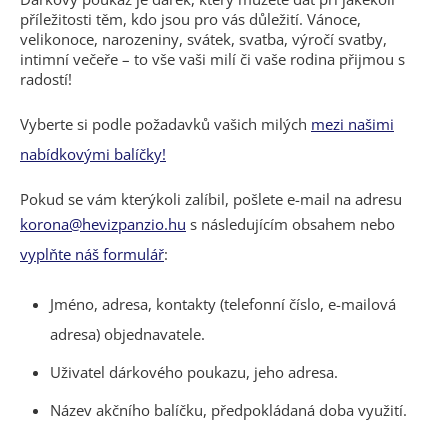
příležitosti těm, kdo jsou pro vás důležití. Vánoce,
velikonoce, narozeniny, svátek, svatba, výročí svatby,
intimní večeře – to vše vaši milí či vaše rodina přijmou s
radostí!
Vyberte si podle požadavků vašich milých
mezi našimi
nabídkovými balíčky!
Pokud se vám kterýkoli zalíbil, pošlete e-mail na adresu
korona@hevizpanzio.hu
s následujícím obsahem nebo
vyplňte náš formulář
:
Jméno, adresa, kontakty (telefonní číslo, e-mailová
adresa) objednavatele.
Uživatel dárkového poukazu, jeho adresa.
Název akčního balíčku, předpokládaná doba využití.