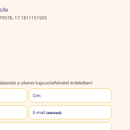
o.hu
79578, 17.1811151505
ataidat a sikeres kapcsolatfelvétel érdekében!
Cím
E-mail
(kötelező)