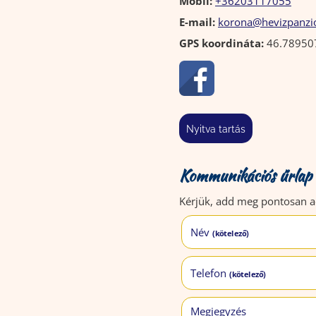
Mobil:
+36203117055
E-mail:
korona@hevizpanzi
GPS koordináta:
46.78950
nyitva tartás
Kommunikációs űrlap
Kérjük, add meg pontosan ad
Név
(kötelező)
Telefon
(kötelező)
Megjegyzés