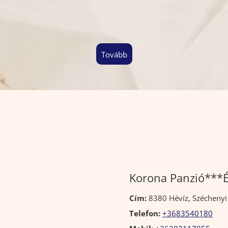
tovább
Korona Panzió***
Cím:
8380 Hévíz, Széchenyi 
Telefon:
+3683540180