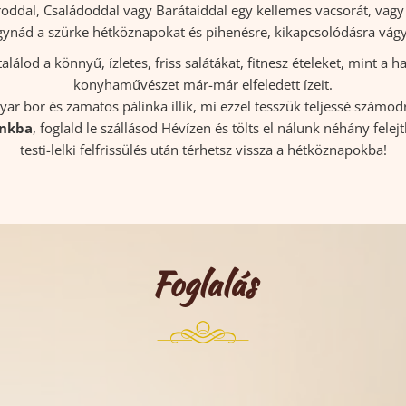
ároddal, Családoddal vagy Barátaiddal egy kellemes vacsorát, va
ynád a szürke hétköznapokat és pihenésre, kikapcsolódásra vág
álod a könnyű, ízletes, friss salátákat, fitnesz ételeket, mint a
konyhaművészet már-már elfeledett ízeit.
yar bor és zamatos pálinka illik, mi ezzel tesszük teljessé számod
ónkba
, foglald le szállásod Hévízen és tölts el nálunk néhány felej
testi-lelki felfrissülés után térhetsz vissza a hétköznapokba!
Foglalás