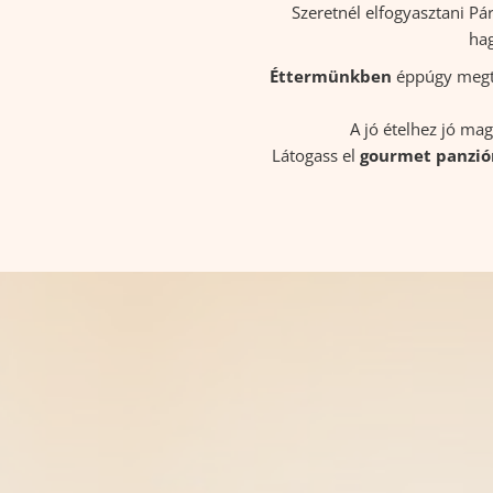
Szeretnél elfogyasztani P
hag
Éttermünkben
éppúgy megtal
A jó ételhez jó mag
Látogass el
gourmet panzi