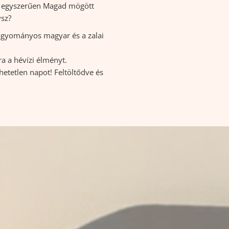
gy egyszerűen Magad mögött
ysz?
 hagyományos magyar és a zalai
ra a hévízi élményt.
thetetlen napot! Feltöltődve és