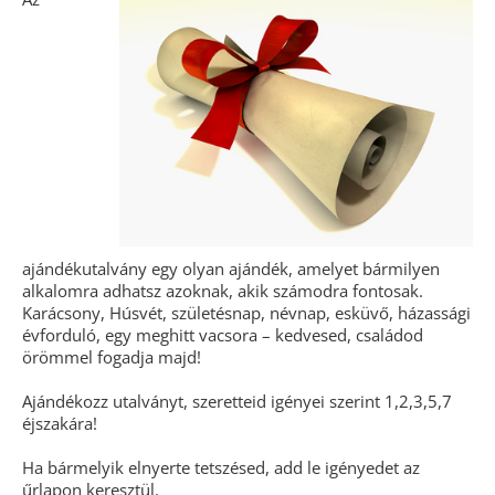
ajándékutalvány egy olyan ajándék, amelyet bármilyen
alkalomra adhatsz azoknak, akik számodra fontosak.
Karácsony, Húsvét, születésnap, névnap, esküvő, házassági
évforduló, egy meghitt vacsora – kedvesed, családod
örömmel fogadja majd!
Ajándékozz utalványt, szeretteid igényei szerint 1,2,3,5,7
éjszakára!
Ha bármelyik elnyerte tetszésed, add le igényedet az
űrlapon keresztül.