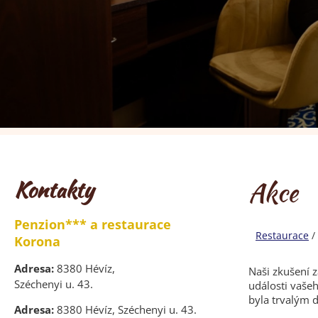
Kontakty
Akce
Penzion*** a restaurace
Restaurace
/
Korona
Adresa:
8380 Hévíz,
Naši zkušení 
Széchenyi u. 43.
události vašeh
byla trvalým
Adresa:
8380 Hévíz, Széchenyi u. 43.