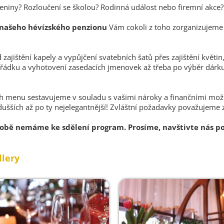
eniny? Rozloučení se školou? Rodinná událost nebo firemní akce?
 našeho hévízského penzionu
Vám cokoli z toho zorganizujeme
jištění kapely a vypůjčení svatebních šatů přes zajištění květin,
řádku a vyhotovení zasedacích jmenovek až třeba po výběr dárk
h menu sestavujeme v souladu s vašimi nároky a finančními mo
dušších až po ty nejelegantnější! Zvláštní požadavky považujeme 
obě nemáme ke sdělení program. Prosíme, navštivte nás po
llery