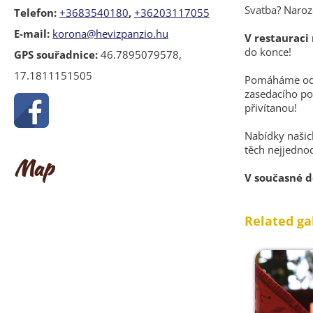
Svatba? Naroz
Telefon:
+3683540180
,
+36203117055
E-mail:
korona@hevizpanzio.hu
V restauraci
do konce!
GPS souřadnice:
46.7895079578,
17.1811151505
Pomáháme od za
zasedacího po
přivítanou!
Nabídky našic
těch nejjedno
Map
V současné d
Related ga