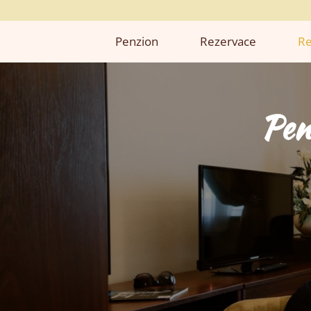
Penzion
Rezervace
Re
Pen
Pen
Pen
Pen
Pen