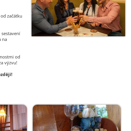
 od začátku
 sestavení
u na
žnostmi od
za výzvu!
zději!