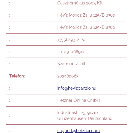
:
Gasztromókus 2005 Kft
:
Hévíz Móricz Zs. u 125/B 8380
:
Hévíz Móricz Zs. u 125/B 8380
:
13556893-2-20
:
20-09-066940
:
Szatmári Zsolt
Telefon:
203489063
:
info@hevizpanzio.hu
:
Hetzner Online GmbH
Industriestr. 25, 91710
:
Gunzenhausen, Deutschland
:
support@hetzner.com