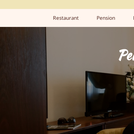
Restaurant
Pension
Pe
Pe
Pe
Pe
Pe