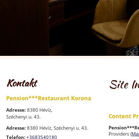
Kontakt
Site I
Pension***Restaurant Korona
Adresse:
8380 Hévíz,
Content Pr
Széchenyi u. 43.
Pension***R
Adresse:
8380 Hévíz, Széchenyi u. 43.
Providers (
Mag
Telefon:
+3683540180