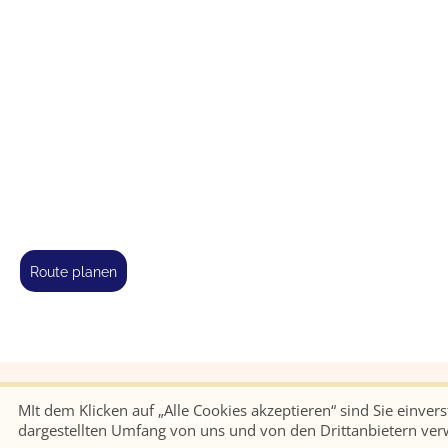
route planen
MIt dem Klicken auf „Alle Cookies akzeptieren“ sind Sie einve
© 2026 - Minden jog fenntartva
dargestellten Umfang von uns und von den Drittanbietern ve