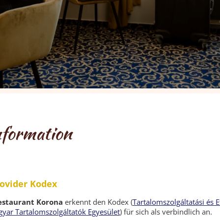
nformation
ovider Kodex
estaurant Korona
erkennt den Kodex (
Tartalomszolgáltatási és E
yar Tartalomszolgáltatók Egyesület
) für sich als verbindlich an.