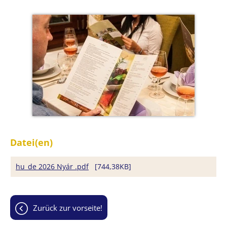
Datei(en)
hu_de 2026 Nyár .pdf
[744,38KB]
zurück zur vorseite!