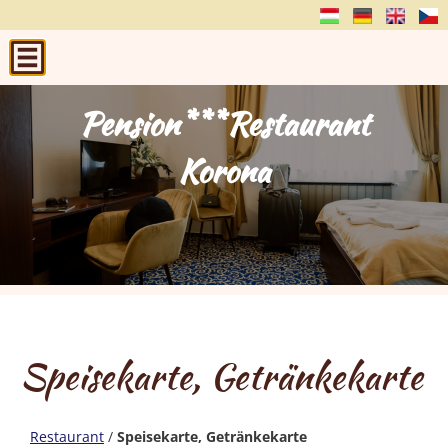
Pension***Restaurant
Pension***Restaurant
Pension***Restaurant
Pension***Restaurant
Pension***Restaurant
Korona
Korona
Korona
Korona
Korona
Speisekarte, Getränkekarte
Restaurant
/
Speisekarte, Getränkekarte