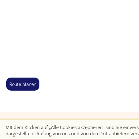
route planen
MIt dem Klicken auf „Alle Cookies akzeptieren“ sind Sie einve
© 2026 - Minden jog fenntartva
dargestellten Umfang von uns und von den Drittanbietern ve