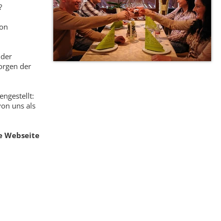
?
von
 der
orgen der
gestellt:
von uns als
e Webseite