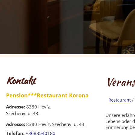
Kontakt
Verans
Pension***Restaurant Korona
Restaurant
/
Adresse:
8380 Hévíz,
Széchenyi u. 43.
Unsere erfahre
Lebens oder d
Adresse:
8380 Hévíz, Széchenyi u. 43.
Erinnerung be
Telefon:
+3683540180