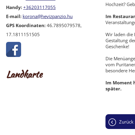
Hochzeit? Geb
Handy:
+36203117055
E-mail:
korona@hevizpanzio.hu
Im Restauran
Veranstaltunge
GPS Koordinaten:
46.7895079578,
17.1811151505
Wir laden die 
Gestaltung de
Geschenke!
Die Menüange
vom Puritanen
Landkarte
besondere Her
Im Moment ha
später.
zurück