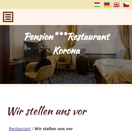
Pension***Restaurant
Pension***Restaurant
Pension***Restaurant
Pension***Restaurant
Pension***Restaurant
Korona
Korona
Korona
Korona
Korona
Wir stellen uns vor
Restaurant
/
Wir stellen uns vor