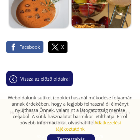
Facebook
X
vissza az előző oldalra!
Weboldalunk sütiket (cookie) használ működése folyamán
annak érdekében, hogy a legjobb felhasználói élményt
nyújthassa Önnek, valamint a látogatottság mérése
Hévíz szállás, panzió, étterem
Adatkezelési tájékoztató
céljából. A sütik használatát bármikor letilthatja! Erről
Impresszum
Sütik kezelése
bővebb információkat olvashat itt:
Adatkezelési
tájékoztatónk
© 2026 - Minden jog fenntartva
Testreszabás