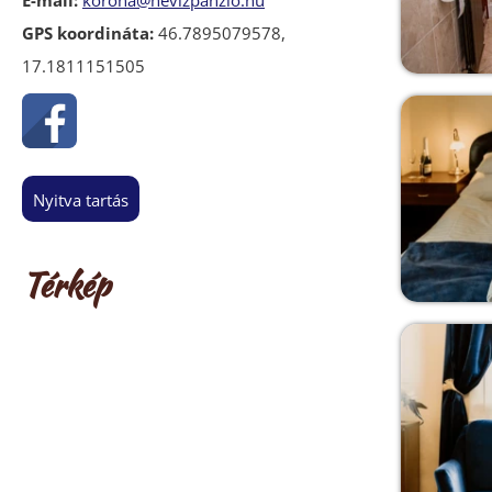
GPS koordináta:
46.7895079578,
17.1811151505
nyitva tartás
Térkép