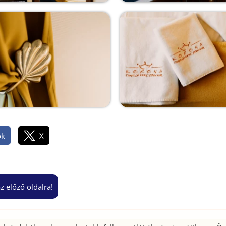
ok
X
az előző oldalra!