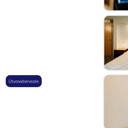
útvonaltervezés