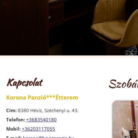
Kapcsolat
Szobá
Korona Panzió***Étterem
Cím:
8380 Hévíz, Széchenyi u. 43.
Telefon:
+3683540180
Mobil:
+36203117055
E-mail:
korona@hevizpanzio.hu